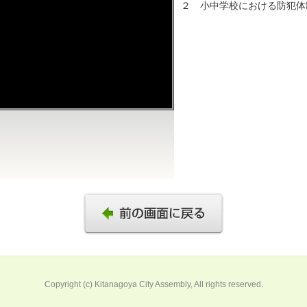
２ 小中学校における防犯体
Copyright (c) Kitanagoya City Assembly, All rights reserved.