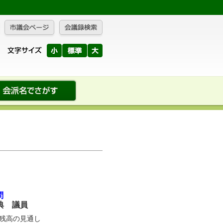
問
典 議員
残高の見通し