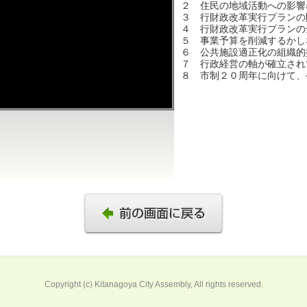
２ 住民の地域活動への影響
３ 行財政改革実行プランの
４ 行財政改革実行プランの
５ 事業予算を削減するかし
６ 公共施設適正化の組織的
７ 行政経営の軸が確立され
８ 市制２０周年に向けて、
Copyright (c) Kitanagoya City Assembly, All rights reserved.